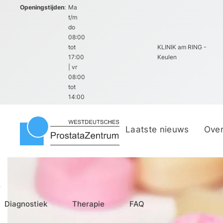
Openingstijden
:
Ma
t/m
do
08:00
tot
KLINIK am RING -
plaats
17:00
Keulen
| vr
08:00
tot
14:00
Laatste nieuws
Over
Diagnostiek
Therapie
FAQ