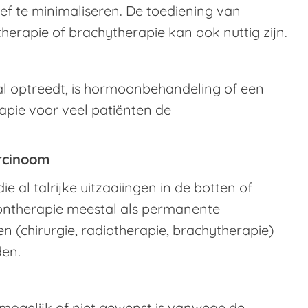
ef te minimaliseren. De toediening van
erapie of brachytherapie kan ook nuttig zijn.
val optreedt, is hormoonbehandeling of een
pie voor veel patiënten de
rcinoom
 al talrijke uitzaaiingen in de botten of
ntherapie meestal als permanente
n (chirurgie, radiotherapie, brachytherapie)
den.
t mogelijk of niet gewenst is vanwege de