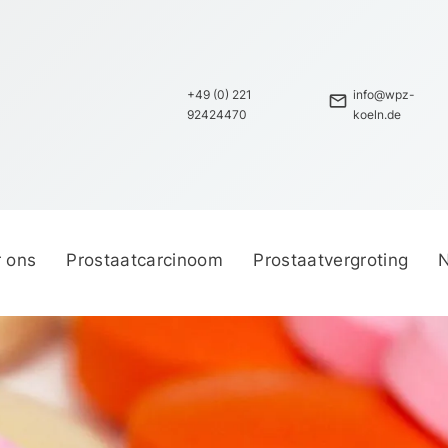
+49 (0) 221
info@wpz-
telefoon
mail
92424470
koeln.de
 ons
Prostaatcarcinoom
Prostaatvergroting
N