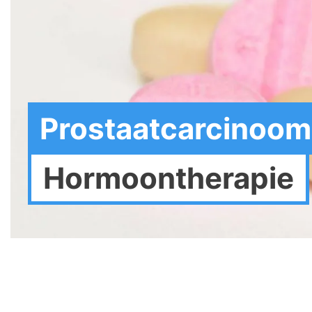
Prostaatcarcinoom
Hormoontherapie
plat
visgraat_rechts