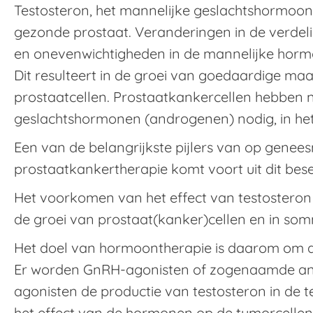
Testosteron, het mannelijke geslachtshormoon, 
gezonde prostaat. Veranderingen in de verde
en onevenwichtigheden in de mannelijke horm
Dit resulteert in de groei van goedaardige ma
prostaatcellen. Prostaatkankercellen hebben
geslachtshormonen (androgenen) nodig, in het
Een van de belangrijkste pijlers van op gene
prostaatkankertherapie komt voort uit dit bese
Het voorkomen van het effect van testosteron 
de groei van prostaat(kanker)cellen en in som
Het doel van hormoontherapie is daarom om d
Er worden GnRH-agonisten of zogenaamde ant
agonisten de productie van testosteron in de 
het effect van de hormonen op de tumorcellen