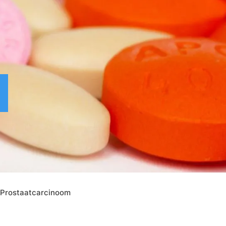
Prostaatcarcinoom
visgraat_recht