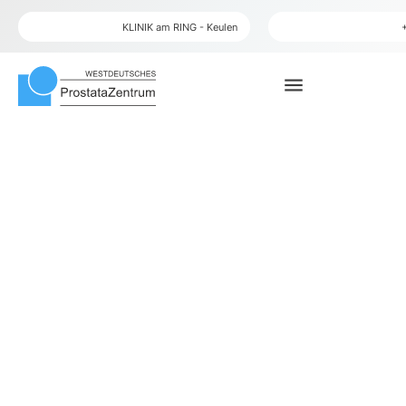
plaats
telefoon
KLINIK am RING - Keulen
menu
zoek