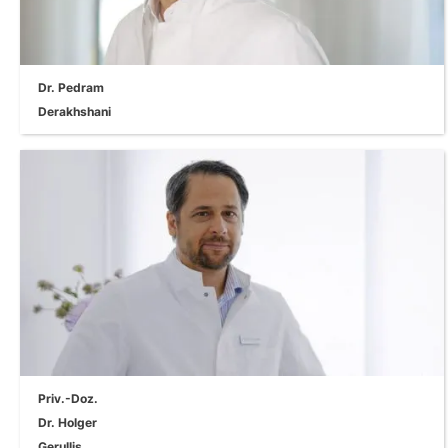
visgraat_rechts
Dr. Pedram
Derakhshani
visgraat_rechts
Priv.-Doz.
Dr. Holger
Gerullis