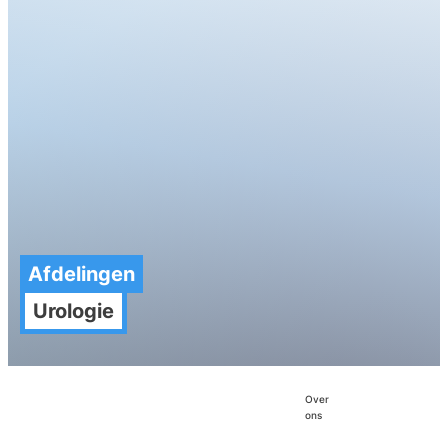
Afdelingen
Urologie
visgraat_rechts
visgraa
plat
Over
ons