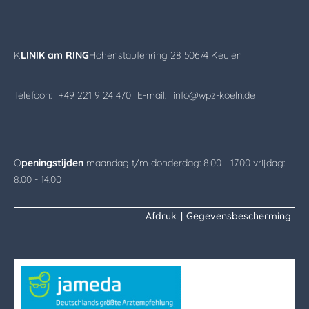
K
LINIK am RING
Hohenstaufenring 28 50674 Keulen
Telefoon:
+49 221 9 24 470
E-mail:
info@wpz-koeln.de
O
peningstijden
maandag t/m donderdag: 8.00 - 17.00 vrijdag:
8.00 - 14.00
Afdruk
|
Gegevensbescherming