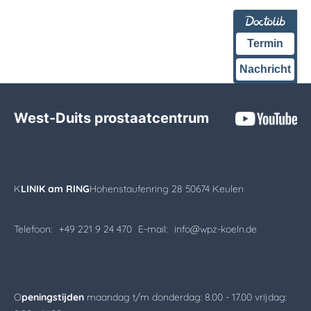
Termin
Nachricht
West-Duits prostaatcentrum
K
LINIK am RING
Hohenstaufenring 28 50674 Keulen
Telefoon:
+49 221 9 24 470
E-mail:
info@wpz-koeln.de
O
peningstijden
maandag t/m donderdag: 8.00 - 17.00 vrijdag: