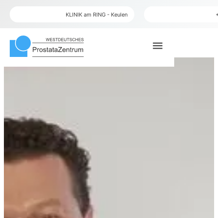
plaats
telefoon
KLINIK am RING - Keulen
menu
zoek