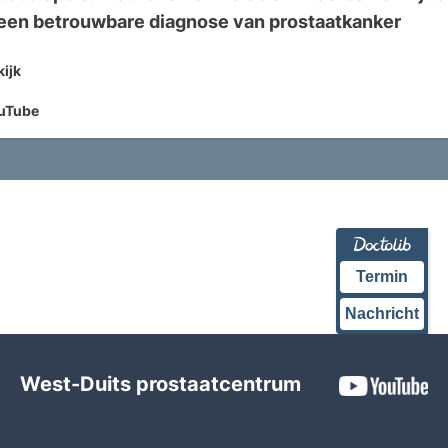
een betrouwbare diagnose van prostaatkanker
kijk
uTube
afspelen_cirkel_overzi
Termin
Nachricht
West-Duits prostaatcentrum