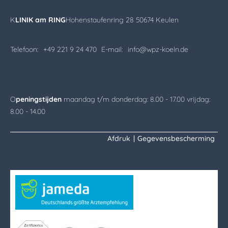
K
LINIK am RING
Hohenstaufenring 28 50674 Keulen
Telefoon:
+49 221 9 24 470
E-mail:
info@wpz-koeln.de
O
peningstijden
maandag t/m donderdag: 8.00 - 17.00 vrijdag:
8.00 - 14.00
Afdruk
|
Gegevensbescherming