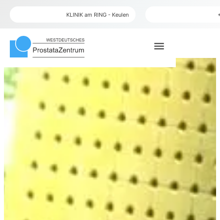
plaats
telefoon
KLINIK am RING - Keulen
menu
zoek