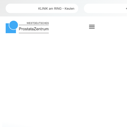
plaats
telefoon
KLINIK am RING - Keulen
menu
zoek