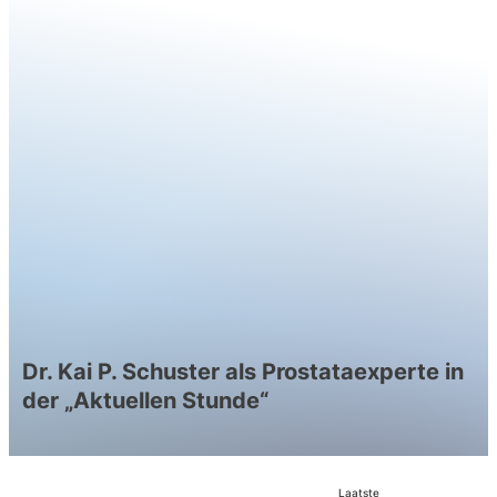
Dr. Kai P. Schuster als Prostataexperte in
der „Aktuellen Stunde“
visgraat_rechts
visgra
plat
Laatste