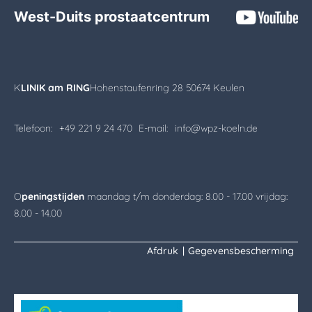
West-Duits prostaatcentrum
K
LINIK am RING
Hohenstaufenring 28 50674 Keulen
Telefoon:
+49 221 9 24 470
E-mail:
info@wpz-koeln.de
O
peningstijden
maandag t/m donderdag: 8.00 - 17.00 vrijdag:
8.00 - 14.00
Afdruk
|
Gegevensbescherming